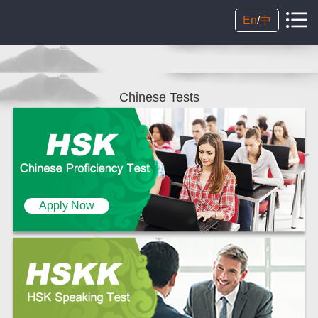
En
/
中
Chinese Tests
Apply Now